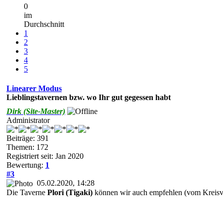
0
im
Durchschnitt
1
2
3
4
5
Linearer Modus
Lieblingstavernen bzw. wo Ihr gut gegessen habt
Dirk (Site-Master)
Administrator
Beiträge: 391
Themen: 172
Registriert seit: Jan 2020
Bewertung:
1
#3
05.02.2020, 14:28
Die Taverne
Plori (Tigaki)
können wir auch empfehlen (vom Kreisve