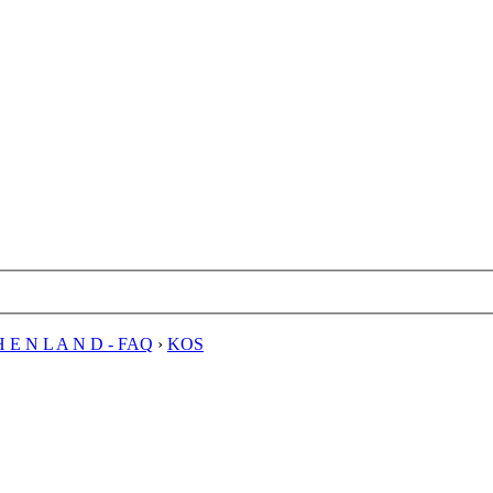
H E N L A N D - FAQ
›
KOS