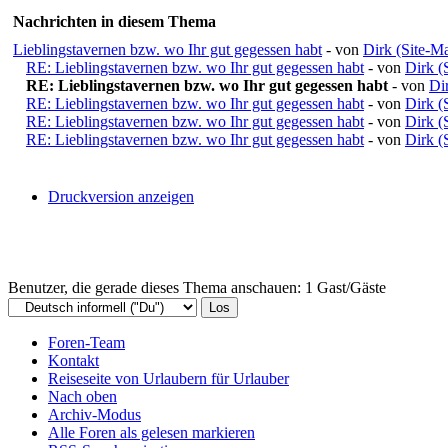
Nachrichten in diesem Thema
Lieblingstavernen bzw. wo Ihr gut gegessen habt
- von
Dirk (Site-Ma
RE: Lieblingstavernen bzw. wo Ihr gut gegessen habt
- von
Dirk (
RE: Lieblingstavernen bzw. wo Ihr gut gegessen habt
- von
Di
RE: Lieblingstavernen bzw. wo Ihr gut gegessen habt
- von
Dirk (
RE: Lieblingstavernen bzw. wo Ihr gut gegessen habt
- von
Dirk (
RE: Lieblingstavernen bzw. wo Ihr gut gegessen habt
- von
Dirk (
Druckversion anzeigen
Benutzer, die gerade dieses Thema anschauen: 1 Gast/Gäste
Foren-Team
Kontakt
Reiseseite von Urlaubern für Urlauber
Nach oben
Archiv-Modus
Alle Foren als gelesen markieren