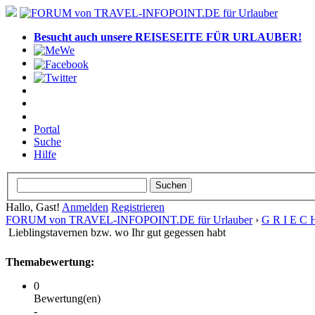
Besucht auch unsere REISESEITE FÜR URLAUBER!
Portal
Suche
Hilfe
Hallo, Gast!
Anmelden
Registrieren
FORUM von TRAVEL-INFOPOINT.DE für Urlauber
›
G R I E C 
Lieblingstavernen bzw. wo Ihr gut gegessen habt
Themabewertung:
0
Bewertung(en)
-