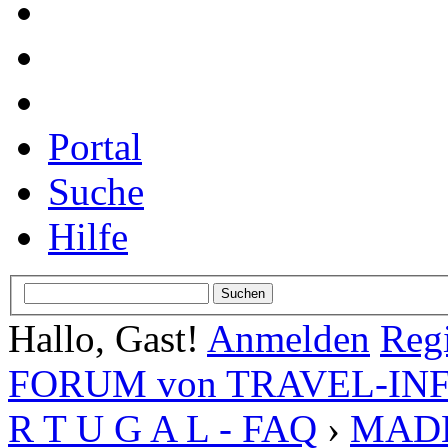
Portal
Suche
Hilfe
Hallo, Gast!
Anmelden
Regi
FORUM von TRAVEL-INFO
R T U G A L - FAQ
›
MADEI