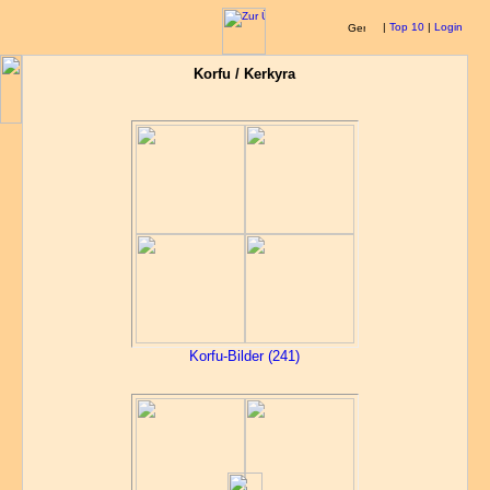
|
Top 10
|
Login
Korfu / Kerkyra
Korfu-Bilder (241)