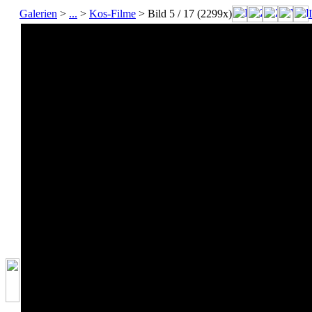
Galerien
>
...
>
Kos-Filme
> Bild
5
/ 17 (
2299
x)