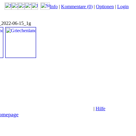
Info
|
Kommentare (
0
)
|
Optionen
|
Login
s_2022-06-15_1g
|
Hilfe
Homepage