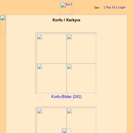
|
Top 10
|
Login
Korfu / Kerkyra
Korfu-Bilder (241)