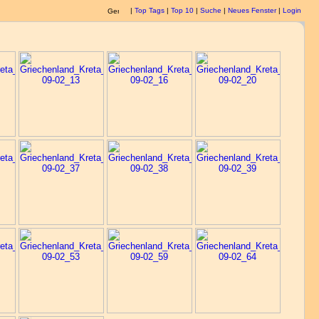
|
Top Tags
|
Top 10
|
Suche
|
Neues Fenster
|
Login