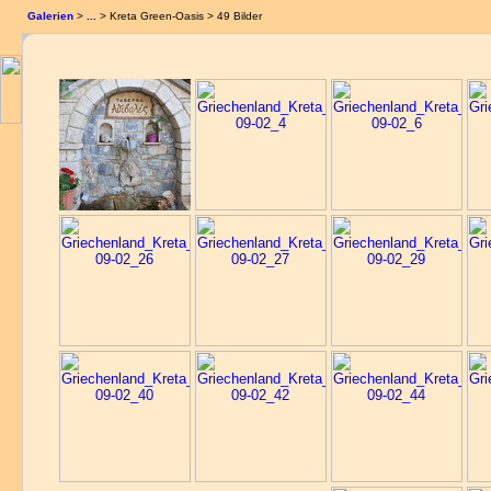
Galerien
>
...
> Kreta Green-Oasis > 49 Bilder