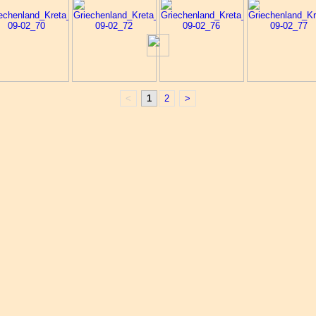
<
1
2
>