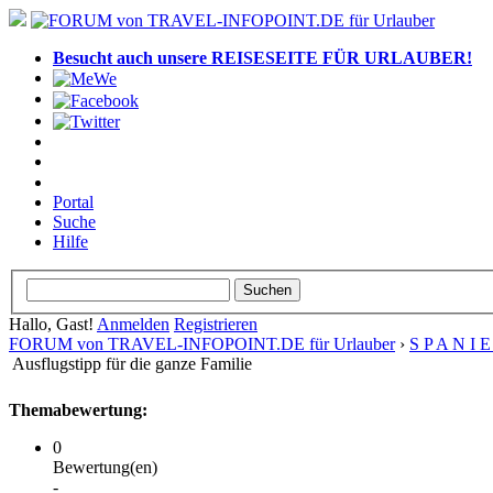
Besucht auch unsere REISESEITE FÜR URLAUBER!
Portal
Suche
Hilfe
Hallo, Gast!
Anmelden
Registrieren
FORUM von TRAVEL-INFOPOINT.DE für Urlauber
›
S P A N I 
Ausflugstipp für die ganze Familie
Themabewertung:
0
Bewertung(en)
-