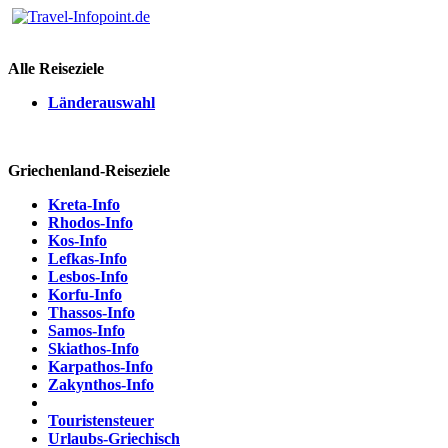
Alle Reiseziele
Länderauswahl
Griechenland-Reiseziele
Kreta-Info
Rhodos-Info
Kos-Info
Lefkas-Info
Lesbos-Info
Korfu-Info
Thassos-Info
Samos-Info
Skiathos-Info
Karpathos-Info
Zakynthos-Info
Touristensteuer
Urlaubs-Griechisch