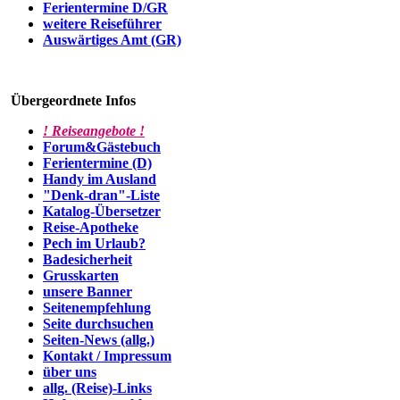
Ferientermine D/GR
weitere Reiseführer
Auswärtiges Amt (GR)
Übergeordnete Infos
! Reiseangebote !
Forum&Gästebuch
Ferientermine (D)
Handy im Ausland
"Denk-dran"-Liste
Katalog-Übersetzer
Reise-Apotheke
Pech im Urlaub?
Badesicherheit
Grusskarten
unsere Banner
Seitenempfehlung
Seite durchsuchen
Seiten-News (allg.)
Kontakt / Impressum
über uns
allg. (Reise)-Links