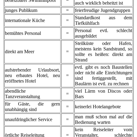
beheizbarer Swimminpool
=
auch wirklich beheitzt ist
junges Publikum
=
feierfreudige Jugendgruppen
Standardkost aus dem
internationale Küche
=
Tiefkühlfach
Personal evtl. schlecht
bemühtes Personal
=
ausgebildet
Steilküste oder Hafen,
meistens kein Sandstrand, so
direkt am Meer
=
sollte es heißen: direkt am
Strand
evtl. gibt es noch Baustellen
aufstrebender Urlaubsort,
oder nicht alle Einrichtungen
neu erbautes Hotel, neu
=
sind fertiggestellt, mit
eröffnetes Hotel
Baulärm ist evtl. zu rechnen
abendliche
viel Lärm von Discos oder
=
Tanzveranstaltung
Bars
für Gäste, die gern
=
keinerlei Hotelangebote
unabhängig sind
man muß schon mal auf die
unaufdringlicher Service
=
Bedienung warten
kein Reiseleiter vom
örtliche Reiseleitung
=
Veranstalter, schlechte