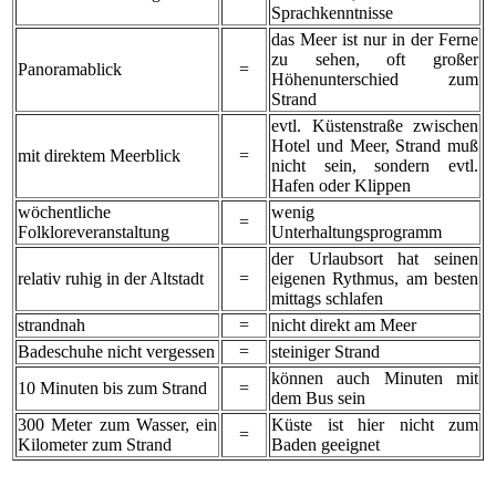
Sprachkenntnisse
das Meer ist nur in der Ferne
zu sehen, oft großer
Panoramablick
=
Höhenunterschied zum
Strand
evtl. Küstenstraße zwischen
Hotel und Meer, Strand muß
mit direktem Meerblick
=
nicht sein, sondern evtl.
Hafen oder Klippen
wöchentliche
wenig
=
Folkloreveranstaltung
Unterhaltungsprogramm
der Urlaubsort hat seinen
relativ ruhig in der Altstadt
=
eigenen Rythmus, am besten
mittags schlafen
strandnah
=
nicht direkt am Meer
Badeschuhe nicht vergessen
=
steiniger Strand
können auch Minuten mit
10 Minuten bis zum Strand
=
dem Bus sein
300 Meter zum Wasser, ein
Küste ist hier nicht zum
=
Kilometer zum Strand
Baden geeignet