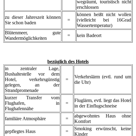
wegräumt, touristisch nicht
erschlossen
können heißt nicht wollen
zu dieser Jahreszeit können
=
(vielleicht bei 16Grad
Sie schon baden
Wassertemperatur)
Blütenmeer, gute
=
kein Badeort
Wandermöglichkeiten
bezüglich des Hotels
in zentraler Lage,
Bushaltestelle vor dem
Verkehrslärm (evtl. rund um
Hotel, verkehrsgünstig
=
die Uhr)
gelegen, an der
Strandpromenade
kurzer Transfer vom
Fluglärm, evtl. liegt das Hotel
Flughafen, in
=
in der Einflugschneise
Flughafennähe
abgewohntes Haus ohne
familiäre Atmosphäre
=
Komfort
Smoking erwünscht, keine
gepflegtes Haus
=
Kinder