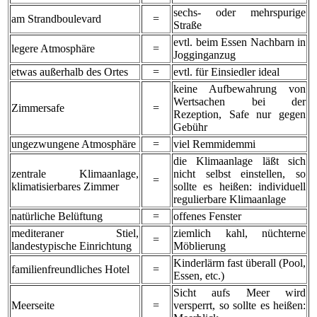
sechs- oder mehrspurige
am Strandboulevard
=
Straße
evtl. beim Essen Nachbarn in
legere Atmosphäre
=
Jogginganzug
etwas außerhalb des Ortes
=
evtl. für Einsiedler ideal
keine Aufbewahrung von
Wertsachen bei der
Zimmersafe
=
Rezeption, Safe nur gegen
Gebühr
ungezwungene Atmosphäre
=
viel Remmidemmi
die Klimaanlage läßt sich
zentrale Klimaanlage,
nicht selbst einstellen, so
=
klimatisierbares Zimmer
sollte es heißen: individuell
regulierbare Klimaanlage
natürliche Belüftung
=
offenes Fenster
mediteraner Stiel,
ziemlich kahl, nüchterne
=
landestypische Einrichtung
Möblierung
Kinderlärm fast überall (Pool,
familienfreundliches Hotel
=
Essen, etc.)
Sicht aufs Meer wird
Meerseite
=
versperrt, so sollte es heißen: