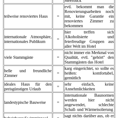
Meerblick
evtl. bekommt man die
Renovierungsarbeiten noch
teilweise renoviertes Haus
=
mit, keine Garantie ein
renoviertes Zimmer zu
bekommen
hier treffen sich
internationale Atmosphäre,
Alkoholisierte und
=
internationales Publikum
feierfreudige Gruppen aus
aller Welt im Hotel
nicht immer ein Merkmal von
viele Stammgäste
=
Qualität, evtl. "gehört" den
Stammgästen das Hotel
karg eingerichtet, so sollte es
helle und freundliche
=
heißen: komfortabel,
Zimmer
gemütlich
ideales Haus für den
sehr einfach, keine
=
preisgünstigen Urlaub
Annehmlichkeiten
internationale Baunormen
werden hier nicht
landestypische Bauweise
=
angewendet, schlechte
Schall- und Wärmeisolierung
sagt nichts darüber aus, ob er