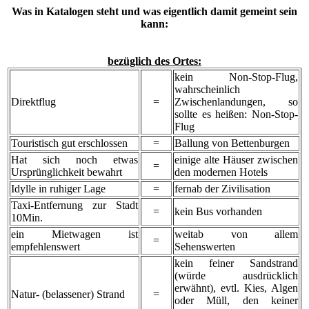
Was in Katalogen steht und was eigentlich damit gemeint sein
kann:
bezüglich des Ortes:
kein Non-Stop-Flug,
wahrscheinlich
Direktflug
=
Zwischenlandungen, so
sollte es heißen: Non-Stop-
Flug
Touristisch gut erschlossen
=
Ballung von Bettenburgen
Hat sich noch etwas
einige alte Häuser zwischen
=
Ursprünglichkeit bewahrt
den modernen Hotels
Idylle in ruhiger Lage
=
fernab der Zivilisation
Taxi-Entfernung zur Stadt
=
kein Bus vorhanden
10Min.
ein Mietwagen ist
weitab von allem
=
empfehlenswert
Sehenswerten
kein feiner Sandstrand
(würde ausdrücklich
erwähnt), evtl. Kies, Algen
Natur- (belassener) Strand
=
oder Müll, den keiner