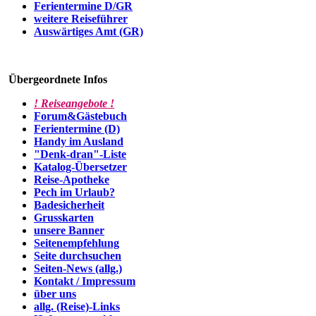
Ferientermine D/GR
weitere Reiseführer
Auswärtiges Amt (GR)
Übergeordnete Infos
! Reiseangebote !
Forum&Gästebuch
Ferientermine (D)
Handy im Ausland
"Denk-dran"-Liste
Katalog-Übersetzer
Reise-Apotheke
Pech im Urlaub?
Badesicherheit
Grusskarten
unsere Banner
Seitenempfehlung
Seite durchsuchen
Seiten-News (allg.)
Kontakt / Impressum
über uns
allg. (Reise)-Links