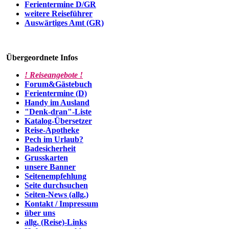
Ferientermine D/GR
weitere Reiseführer
Auswärtiges Amt (GR)
Übergeordnete Infos
! Reiseangebote !
Forum&Gästebuch
Ferientermine (D)
Handy im Ausland
"Denk-dran"-Liste
Katalog-Übersetzer
Reise-Apotheke
Pech im Urlaub?
Badesicherheit
Grusskarten
unsere Banner
Seitenempfehlung
Seite durchsuchen
Seiten-News (allg.)
Kontakt / Impressum
über uns
allg. (Reise)-Links