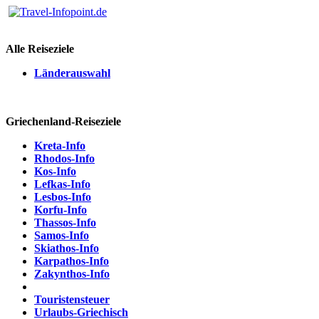
Alle Reiseziele
Länderauswahl
Griechenland-Reiseziele
Kreta-Info
Rhodos-Info
Kos-Info
Lefkas-Info
Lesbos-Info
Korfu-Info
Thassos-Info
Samos-Info
Skiathos-Info
Karpathos-Info
Zakynthos-Info
Touristensteuer
Urlaubs-Griechisch