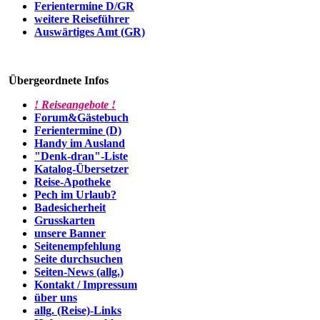
Ferientermine D/GR
weitere Reiseführer
Auswärtiges Amt (GR)
Übergeordnete Infos
! Reiseangebote !
Forum&Gästebuch
Ferientermine (D)
Handy im Ausland
"Denk-dran"-Liste
Katalog-Übersetzer
Reise-Apotheke
Pech im Urlaub?
Badesicherheit
Grusskarten
unsere Banner
Seitenempfehlung
Seite durchsuchen
Seiten-News (allg.)
Kontakt / Impressum
über uns
allg. (Reise)-Links