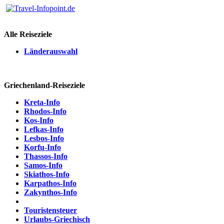
Alle Reiseziele
Länderauswahl
Griechenland-Reiseziele
Kreta-Info
Rhodos-Info
Kos-Info
Lefkas-Info
Lesbos-Info
Korfu-Info
Thassos-Info
Samos-Info
Skiathos-Info
Karpathos-Info
Zakynthos-Info
Touristensteuer
Urlaubs-Griechisch