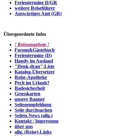
Ferientermine D/GR
weitere Reiseführer
Auswärtiges Amt (GR)
Übergeordnete Infos
! Reiseangebote !
Forum&Gästebuch
Ferientermine (D)
Handy im Ausland
"Denk-dran"-Liste
Katalog-Übersetzer
Reise-Apotheke
Pech im Urlaub?
Badesicherheit
Grusskarten
unsere Banner
Seitenempfehlung
Seite durchsuchen
Seiten-News (allg.)
Kontakt / Impressum
über uns
allg. (Reise)-Links