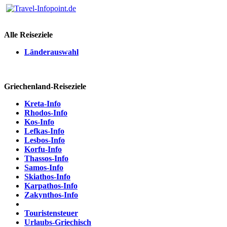
Alle Reiseziele
Länderauswahl
Griechenland-Reiseziele
Kreta-Info
Rhodos-Info
Kos-Info
Lefkas-Info
Lesbos-Info
Korfu-Info
Thassos-Info
Samos-Info
Skiathos-Info
Karpathos-Info
Zakynthos-Info
Touristensteuer
Urlaubs-Griechisch