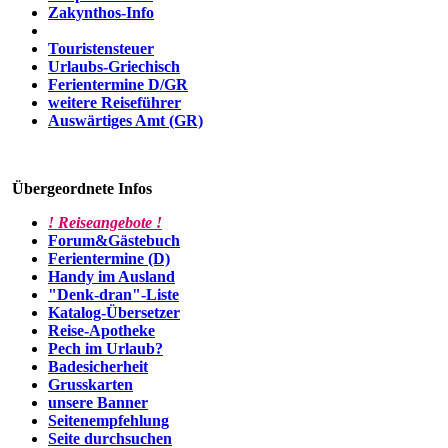
Zakynthos-Info
Touristensteuer
Urlaubs-Griechisch
Ferientermine D/GR
weitere Reiseführer
Auswärtiges Amt (GR)
Übergeordnete Infos
! Reiseangebote !
Forum&Gästebuch
Ferientermine (D)
Handy im Ausland
"Denk-dran"-Liste
Katalog-Übersetzer
Reise-Apotheke
Pech im Urlaub?
Badesicherheit
Grusskarten
unsere Banner
Seitenempfehlung
Seite durchsuchen