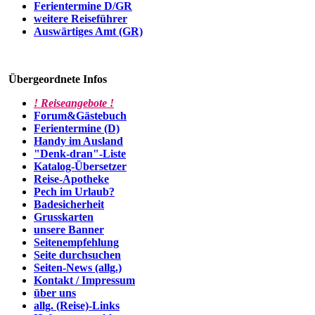
Ferientermine D/GR
weitere Reiseführer
Auswärtiges Amt (GR)
Übergeordnete Infos
! Reiseangebote !
Forum&Gästebuch
Ferientermine (D)
Handy im Ausland
"Denk-dran"-Liste
Katalog-Übersetzer
Reise-Apotheke
Pech im Urlaub?
Badesicherheit
Grusskarten
unsere Banner
Seitenempfehlung
Seite durchsuchen
Seiten-News (allg.)
Kontakt / Impressum
über uns
allg. (Reise)-Links