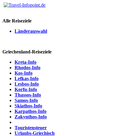
Alle Reiseziele
Länderauswahl
Griechenland-Reiseziele
Kreta-Info
Rhodos-Info
Kos-Info
Lefkas-Info
Lesbos-Info
Korfu-Info
Thassos-Info
Samos-Info
Skiathos-Info
Karpathos-Info
Zakynthos-Info
Touristensteuer
Urlaubs-Griechisch