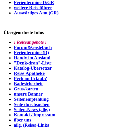
Ferientermine D/GR
weitere Reiseführer
Auswärtiges Amt (GR)
Übergeordnete Infos
! Reiseangebote !
Forum&Gästebuch
Ferientermine (D)
Handy im Ausland
"Denk-dran"-Liste
Katalog-Übersetzer
Reise-Apotheke
Pech im Urlaub?
Badesicherheit
Grusskarten
unsere Banner
Seitenempfehlung
Seite durchsuchen
Seiten-News (allg.)
Kontakt / Impressum
über uns
allg. (Reise)-Links