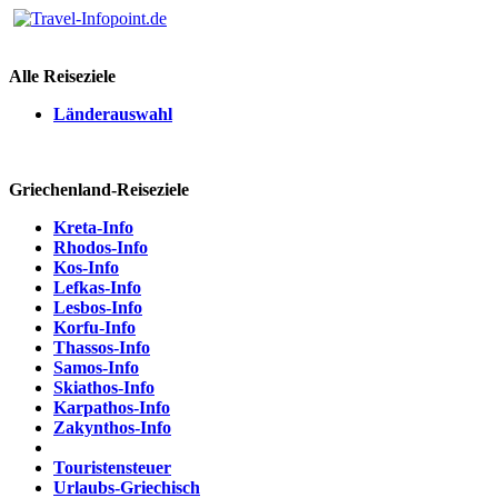
Alle Reiseziele
Länderauswahl
Griechenland-Reiseziele
Kreta-Info
Rhodos-Info
Kos-Info
Lefkas-Info
Lesbos-Info
Korfu-Info
Thassos-Info
Samos-Info
Skiathos-Info
Karpathos-Info
Zakynthos-Info
Touristensteuer
Urlaubs-Griechisch