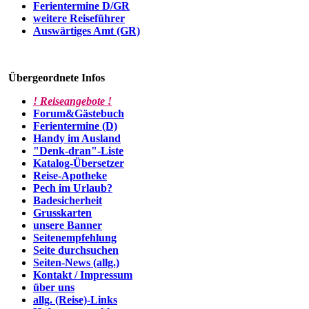
Ferientermine D/GR
weitere Reiseführer
Auswärtiges Amt (GR)
Übergeordnete Infos
! Reiseangebote !
Forum&Gästebuch
Ferientermine (D)
Handy im Ausland
"Denk-dran"-Liste
Katalog-Übersetzer
Reise-Apotheke
Pech im Urlaub?
Badesicherheit
Grusskarten
unsere Banner
Seitenempfehlung
Seite durchsuchen
Seiten-News (allg.)
Kontakt / Impressum
über uns
allg. (Reise)-Links