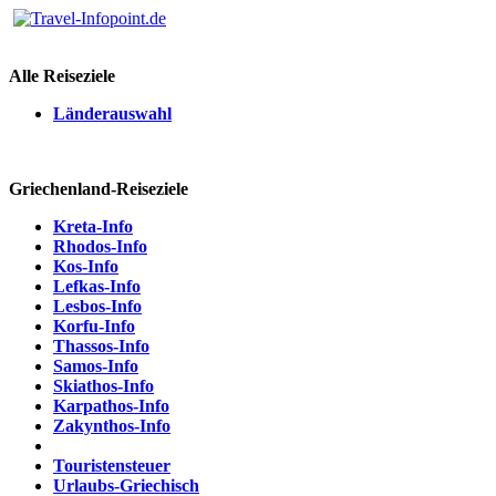
Alle Reiseziele
Länderauswahl
Griechenland-Reiseziele
Kreta-Info
Rhodos-Info
Kos-Info
Lefkas-Info
Lesbos-Info
Korfu-Info
Thassos-Info
Samos-Info
Skiathos-Info
Karpathos-Info
Zakynthos-Info
Touristensteuer
Urlaubs-Griechisch