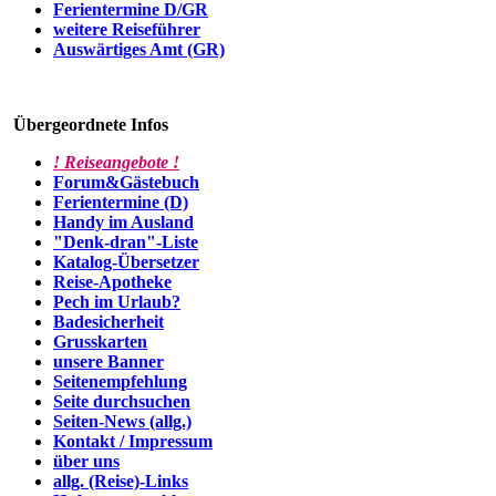
Ferientermine D/GR
weitere Reiseführer
Auswärtiges Amt (GR)
Übergeordnete Infos
! Reiseangebote !
Forum&Gästebuch
Ferientermine (D)
Handy im Ausland
"Denk-dran"-Liste
Katalog-Übersetzer
Reise-Apotheke
Pech im Urlaub?
Badesicherheit
Grusskarten
unsere Banner
Seitenempfehlung
Seite durchsuchen
Seiten-News (allg.)
Kontakt / Impressum
über uns
allg. (Reise)-Links