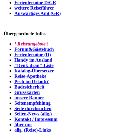
Ferientermine D/GR
weitere Reiseführer
Auswärtiges Amt (GR)
Übergeordnete Infos
! Reiseangebote !
Forum&Gästebuch
Ferientermine (D)
Handy im Ausland
"Denk-dran"-Liste
Katalog-Übersetzer
Reise-Apotheke
Pech im Urlaub?
Badesicherheit
Grusskarten
unsere Banner
Seitenempfehlung
Seite durchsuchen
Seiten-News (allg.)
Kontakt / Impressum
über uns
allg. (Reise)-Links