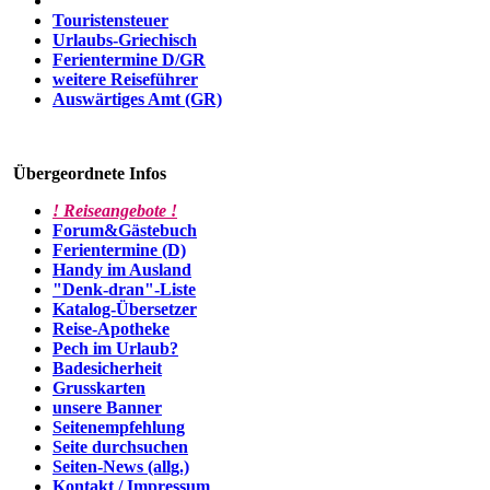
Touristensteuer
Urlaubs-Griechisch
Ferientermine D/GR
weitere Reiseführer
Auswärtiges Amt (GR)
Übergeordnete Infos
! Reiseangebote !
Forum&Gästebuch
Ferientermine (D)
Handy im Ausland
"Denk-dran"-Liste
Katalog-Übersetzer
Reise-Apotheke
Pech im Urlaub?
Badesicherheit
Grusskarten
unsere Banner
Seitenempfehlung
Seite durchsuchen
Seiten-News (allg.)
Kontakt / Impressum