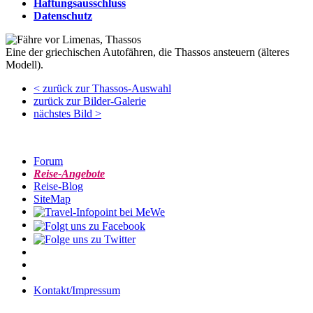
Haftungsausschluss
Datenschutz
Eine der griechischen Autofähren, die Thassos ansteuern (älteres
Modell).
< zurück zur Thassos-Auswahl
zurück zur Bilder-Galerie
nächstes Bild >
Forum
Reise-Angebote
Reise-Blog
SiteMap
Kontakt/Impressum