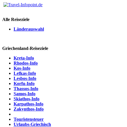
Alle Reiseziele
Länderauswahl
Griechenland-Reiseziele
Kreta-Info
Rhodos-Info
Kos-Info
Lefkas-Info
Lesbos-Info
Korfu-Info
Thassos-Info
Samos-Info
Skiathos-Info
Karpathos-Info
Zakynthos-Info
Touristensteuer
Urlaubs-Griechisch