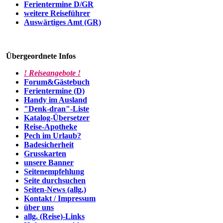
Ferientermine D/GR
weitere Reiseführer
Auswärtiges Amt (GR)
Übergeordnete Infos
! Reiseangebote !
Forum&Gästebuch
Ferientermine (D)
Handy im Ausland
"Denk-dran"-Liste
Katalog-Übersetzer
Reise-Apotheke
Pech im Urlaub?
Badesicherheit
Grusskarten
unsere Banner
Seitenempfehlung
Seite durchsuchen
Seiten-News (allg.)
Kontakt / Impressum
über uns
allg. (Reise)-Links