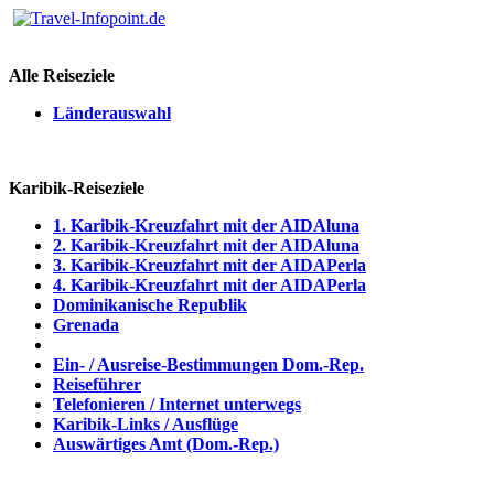
Alle Reiseziele
Länderauswahl
Karibik-Reiseziele
1. Karibik-Kreuzfahrt mit der AIDAluna
2. Karibik-Kreuzfahrt mit der AIDAluna
3. Karibik-Kreuzfahrt mit der AIDAPerla
4. Karibik-Kreuzfahrt mit der AIDAPerla
Dominikanische Republik
Grenada
Ein- / Ausreise-Bestimmungen Dom.-Rep.
Reiseführer
Telefonieren / Internet unterwegs
Karibik-Links / Ausflüge
Auswärtiges Amt (Dom.-Rep.)