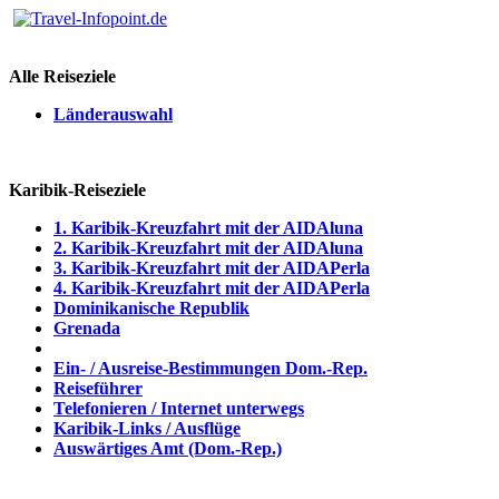
Alle Reiseziele
Länderauswahl
Karibik-Reiseziele
1. Karibik-Kreuzfahrt mit der AIDAluna
2. Karibik-Kreuzfahrt mit der AIDAluna
3. Karibik-Kreuzfahrt mit der AIDAPerla
4. Karibik-Kreuzfahrt mit der AIDAPerla
Dominikanische Republik
Grenada
Ein- / Ausreise-Bestimmungen Dom.-Rep.
Reiseführer
Telefonieren / Internet unterwegs
Karibik-Links / Ausflüge
Auswärtiges Amt (Dom.-Rep.)