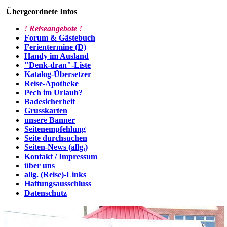
Übergeordnete Infos
! Reiseangebote !
Forum & Gästebuch
Ferientermine (D)
Handy im Ausland
"Denk-dran"-Liste
Katalog-Übersetzer
Reise-Apotheke
Pech im Urlaub?
Badesicherheit
Grusskarten
unsere Banner
Seitenempfehlung
Seite durchsuchen
Seiten-News (allg.)
Kontakt / Impressum
über uns
allg. (Reise)-Links
Haftungsausschluss
Datenschutz