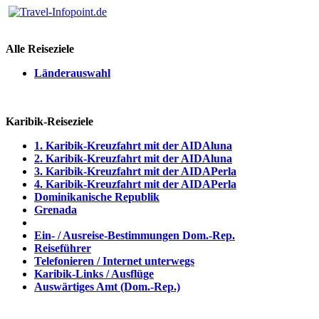
Alle Reiseziele
Länderauswahl
Karibik-Reiseziele
1. Karibik-Kreuzfahrt mit der AIDAluna
2. Karibik-Kreuzfahrt mit der AIDAluna
3. Karibik-Kreuzfahrt mit der AIDAPerla
4. Karibik-Kreuzfahrt mit der AIDAPerla
Dominikanische Republik
Grenada
Ein- / Ausreise-Bestimmungen Dom.-Rep.
Reiseführer
Telefonieren / Internet unterwegs
Karibik-Links / Ausflüge
Auswärtiges Amt (Dom.-Rep.)