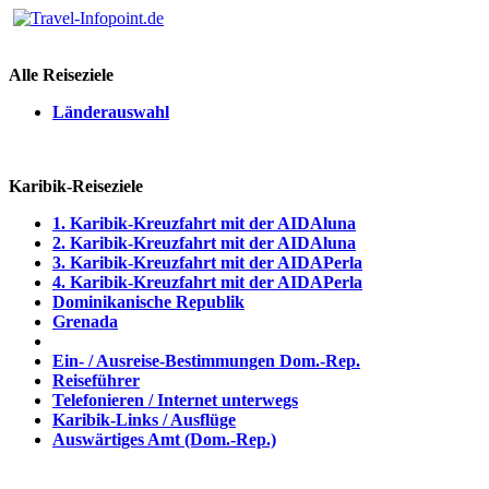
Alle Reiseziele
Länderauswahl
Karibik-Reiseziele
1. Karibik-Kreuzfahrt mit der AIDAluna
2. Karibik-Kreuzfahrt mit der AIDAluna
3. Karibik-Kreuzfahrt mit der AIDAPerla
4. Karibik-Kreuzfahrt mit der AIDAPerla
Dominikanische Republik
Grenada
Ein- / Ausreise-Bestimmungen Dom.-Rep.
Reiseführer
Telefonieren / Internet unterwegs
Karibik-Links / Ausflüge
Auswärtiges Amt (Dom.-Rep.)