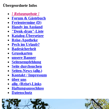
Übergeordnete Infos
! Reiseangebote !
Forum & Gästebuch
Ferientermine (D)
Handy im Ausland
"Denk-dran"-Liste
Katalog-Übersetzer
Reise-Apotheke
Pech im Urlaub?
Badesicherheit
Grusskarten
unsere Banner
Seitenempfehlung
Seite durchsuchen
Seiten-News (allg.)
Kontakt / Impressum
über uns
allg. (Reise)-Links
Haftungsausschluss
Datenschutz