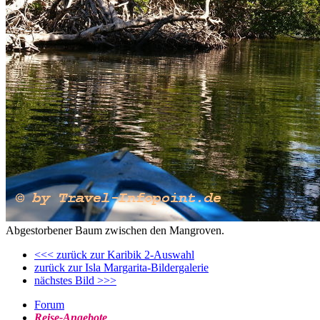
Abgestorbener Baum zwischen den Mangroven.
<<< zurück zur Karibik 2-Auswahl
zurück zur Isla Margarita-Bildergalerie
nächstes Bild >>>
Forum
Reise-Angebote