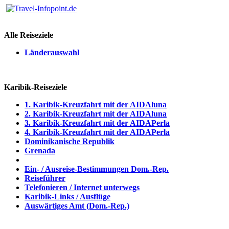
Alle Reiseziele
Länderauswahl
Karibik-Reiseziele
1. Karibik-Kreuzfahrt mit der AIDAluna
2. Karibik-Kreuzfahrt mit der AIDAluna
3. Karibik-Kreuzfahrt mit der AIDAPerla
4. Karibik-Kreuzfahrt mit der AIDAPerla
Dominikanische Republik
Grenada
Ein- / Ausreise-Bestimmungen Dom.-Rep.
Reiseführer
Telefonieren / Internet unterwegs
Karibik-Links / Ausflüge
Auswärtiges Amt (Dom.-Rep.)