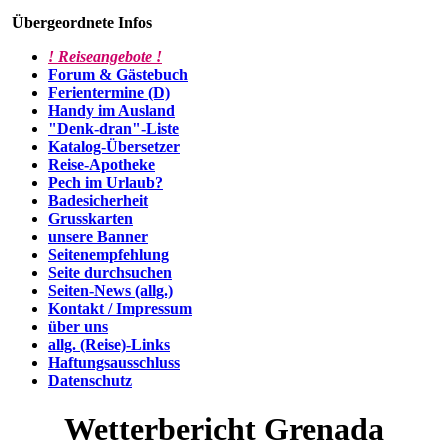
Übergeordnete Infos
! Reiseangebote !
Forum & Gästebuch
Ferientermine (D)
Handy im Ausland
"Denk-dran"-Liste
Katalog-Übersetzer
Reise-Apotheke
Pech im Urlaub?
Badesicherheit
Grusskarten
unsere Banner
Seitenempfehlung
Seite durchsuchen
Seiten-News (allg.)
Kontakt / Impressum
über uns
allg. (Reise)-Links
Haftungsausschluss
Datenschutz
Wetterbericht Grenada