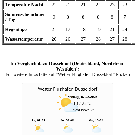
Temperatur Nacht
21
21
21
22
23
23
Sonnenscheindauer
9
8
8
8
8
7
/ Tag
Regentage
21
17
18
19
21
24
Wassertemperatur
26
26
27
28
27
28
Im Vergleich dazu Düsseldorf (Deutschland, Nordrhein-
Westfalen):
Für weitere Infos bitte auf "Wetter Flughafen Düsseldorf" klicken
Wetter Flughafen Düsseldorf
Freitag, 07.08.2026
13 / 22°C
Leicht bewölkt
Sa, 08.08.
So, 09.08.
Mo, 10.08.