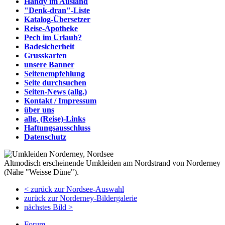
Handy im Ausland
"Denk-dran"-Liste
Katalog-Übersetzer
Reise-Apotheke
Pech im Urlaub?
Badesicherheit
Grusskarten
unsere Banner
Seitenempfehlung
Seite durchsuchen
Seiten-News (allg.)
Kontakt / Impressum
über uns
allg. (Reise)-Links
Haftungsausschluss
Datenschutz
Altmodisch erscheinende Umkleiden am Nordstrand von Norderney
(Nähe "Weisse Düne").
< zurück zur Nordsee-Auswahl
zurück zur Norderney-Bildergalerie
nächstes Bild >
Forum