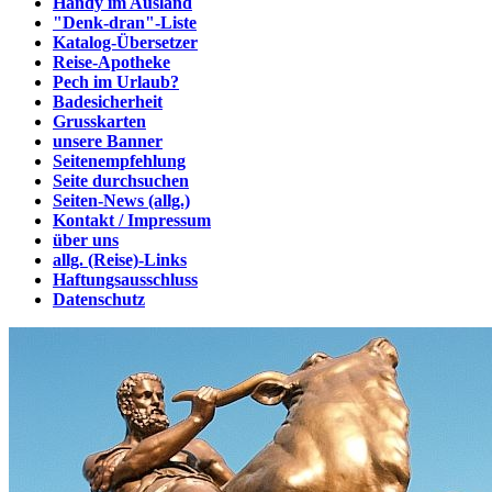
Handy im Ausland
"Denk-dran"-Liste
Katalog-Übersetzer
Reise-Apotheke
Pech im Urlaub?
Badesicherheit
Grusskarten
unsere Banner
Seitenempfehlung
Seite durchsuchen
Seiten-News (allg.)
Kontakt / Impressum
über uns
allg. (Reise)-Links
Haftungsausschluss
Datenschutz