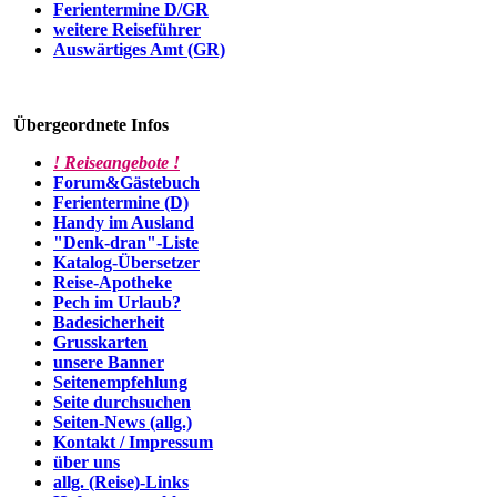
Ferientermine D/GR
weitere Reiseführer
Auswärtiges Amt (GR)
Übergeordnete Infos
! Reiseangebote !
Forum&Gästebuch
Ferientermine (D)
Handy im Ausland
"Denk-dran"-Liste
Katalog-Übersetzer
Reise-Apotheke
Pech im Urlaub?
Badesicherheit
Grusskarten
unsere Banner
Seitenempfehlung
Seite durchsuchen
Seiten-News (allg.)
Kontakt / Impressum
über uns
allg. (Reise)-Links