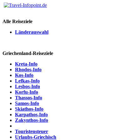
Alle Reiseziele
Länderauswahl
Griechenland-Reiseziele
Kreta-Info
Rhodos-Info
Kos-Info
Lefkas-Info
Lesbos-Info
Korfu-Info
Thassos-Info
Samos-Info
Skiathos-Info
Karpathos-Info
Zakynthos-Info
Touristensteuer
Urlaubs-Griechisch