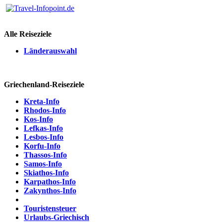
Alle Reiseziele
Länderauswahl
Griechenland-Reiseziele
Kreta-Info
Rhodos-Info
Kos-Info
Lefkas-Info
Lesbos-Info
Korfu-Info
Thassos-Info
Samos-Info
Skiathos-Info
Karpathos-Info
Zakynthos-Info
Touristensteuer
Urlaubs-Griechisch