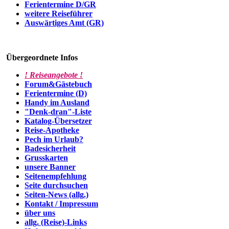
Ferientermine D/GR
weitere Reiseführer
Auswärtiges Amt (GR)
Übergeordnete Infos
! Reiseangebote !
Forum&Gästebuch
Ferientermine (D)
Handy im Ausland
"Denk-dran"-Liste
Katalog-Übersetzer
Reise-Apotheke
Pech im Urlaub?
Badesicherheit
Grusskarten
unsere Banner
Seitenempfehlung
Seite durchsuchen
Seiten-News (allg.)
Kontakt / Impressum
über uns
allg. (Reise)-Links