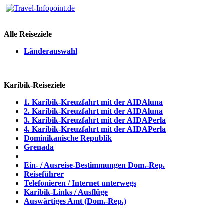
Alle Reiseziele
Länderauswahl
Karibik-Reiseziele
1. Karibik-Kreuzfahrt mit der AIDAluna
2. Karibik-Kreuzfahrt mit der AIDAluna
3. Karibik-Kreuzfahrt mit der AIDAPerla
4. Karibik-Kreuzfahrt mit der AIDAPerla
Dominikanische Republik
Grenada
Ein- / Ausreise-Bestimmungen Dom.-Rep.
Reiseführer
Telefonieren / Internet unterwegs
Karibik-Links / Ausflüge
Auswärtiges Amt (Dom.-Rep.)