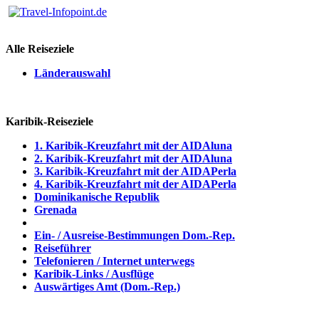
Alle Reiseziele
Länderauswahl
Karibik-Reiseziele
1. Karibik-Kreuzfahrt mit der AIDAluna
2. Karibik-Kreuzfahrt mit der AIDAluna
3. Karibik-Kreuzfahrt mit der AIDAPerla
4. Karibik-Kreuzfahrt mit der AIDAPerla
Dominikanische Republik
Grenada
Ein- / Ausreise-Bestimmungen Dom.-Rep.
Reiseführer
Telefonieren / Internet unterwegs
Karibik-Links / Ausflüge
Auswärtiges Amt (Dom.-Rep.)