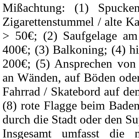
Mißachtung: (1) Spucken
Zigarettenstummel / alte K
> 50€; (2) Saufgelage am
400€; (3) Balkoning; (4) h
200€; (5) Ansprechen von P
an Wänden, auf Böden ode
Fahrrad / Skatebord auf dem
(8) rote Flagge beim Baden
durch die Stadt oder den S
Insgesamt umfasst die 