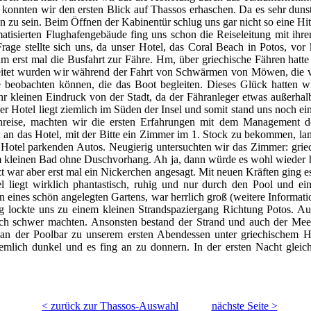
konnten wir den ersten Blick auf Thassos erhaschen. Da es sehr dunst
rün zu sein. Beim Öffnen der Kabinentür schlug uns gar nicht so eine H
tisierten Flughafengebäude fing uns schon die Reiseleitung mit ihr
rage stellte sich uns, da unser Hotel, das Coral Beach in Potos, v
kam erst mal die Busfahrt zur Fähre. Hm, über griechische Fähren hat
itet wurden wir während der Fahrt von Schwärmen von Möwen, die ver
 beobachten können, die das Boot begleiten. Dieses Glück hatten wi
r kleinen Eindruck von der Stadt, da der Fähranleger etwas außerhalb 
r Hotel liegt ziemlich im Süden der Insel und somit stand uns noch e
nreise, machten wir die ersten Erfahrungen mit dem Management d
 an das Hotel, mit der Bitte ein Zimmer im 1. Stock
zu bekommen, land
 Hotel parkenden Autos. Neugierig untersuchten wir das Zimmer: griec
 kleinen Bad ohne Duschvorhang. Ah ja, dann würde es wohl wieder h
zt war aber erst mal ein Nickerchen angesagt. Mit neuen Kräften ging 
 liegt wirklich phantastisch, ruhig und nur durch den Pool und e
en eines schön angelegten Gartens, war herrlich groß (weitere Informa
g lockte uns zu einem kleinen Strandspaziergang Richtung Potos. Au
mlich schwer machten. Ansonsten bestand der Strand und auch der Me
 an der Poolbar zu unserem ersten Abendessen unter griechischem
mlich dunkel und es fing an zu donnern. In der ersten Nacht gleich
< zurück zur Thassos-Auswahl
nächste Seite >