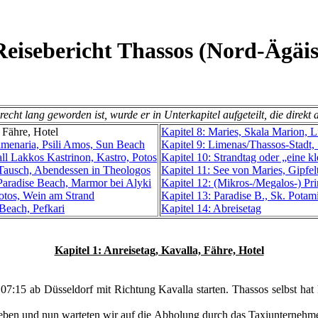
Reisebericht Thassos (Nord-Ägäis
recht lang geworden ist, wurde er in Unterkapitel aufgeteilt, die dire
, Fähre, Hotel
Kapitel 8: Maries, Skala Marion, L
Limenaria, Psili Amos, Sun Beach
Kapitel 9: Limenas/Thassos-Stadt,
ll Lakkos Kastrinon, Kastro, Potos
Kapitel 10: Strandtag oder „eine k
-Tausch, Abendessen in Theologos
Kapitel 11: See von Maries, Gipfel
 Paradise Beach, Marmor bei Alyki
Kapitel 12: (Mikros-/Megalos-) Pri
 Potos, Wein am Strand
Kapitel 13: Paradise B., Sk. Pota
 Beach, Pefkari
Kapitel 14: Abreisetag
Kapitel 1: Anreisetag, Kavalla, Fähre, Hotel
 07:15 ab Düsseldorf mit Richtung Kavalla starten. Thassos selbst h
geben und nun warteten wir auf die Abholung durch das Taxiunternehm