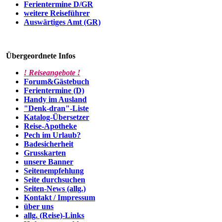
Ferientermine D/GR
weitere Reiseführer
Auswärtiges Amt (GR)
Übergeordnete Infos
! Reiseangebote !
Forum&Gästebuch
Ferientermine (D)
Handy im Ausland
"Denk-dran"-Liste
Katalog-Übersetzer
Reise-Apotheke
Pech im Urlaub?
Badesicherheit
Grusskarten
unsere Banner
Seitenempfehlung
Seite durchsuchen
Seiten-News (allg.)
Kontakt / Impressum
über uns
allg. (Reise)-Links