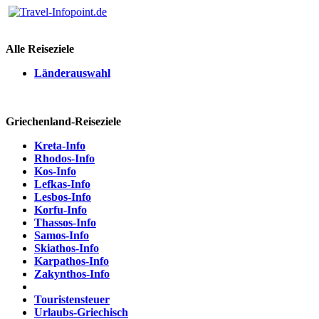
Alle Reiseziele
Länderauswahl
Griechenland-Reiseziele
Kreta-Info
Rhodos-Info
Kos-Info
Lefkas-Info
Lesbos-Info
Korfu-Info
Thassos-Info
Samos-Info
Skiathos-Info
Karpathos-Info
Zakynthos-Info
Touristensteuer
Urlaubs-Griechisch