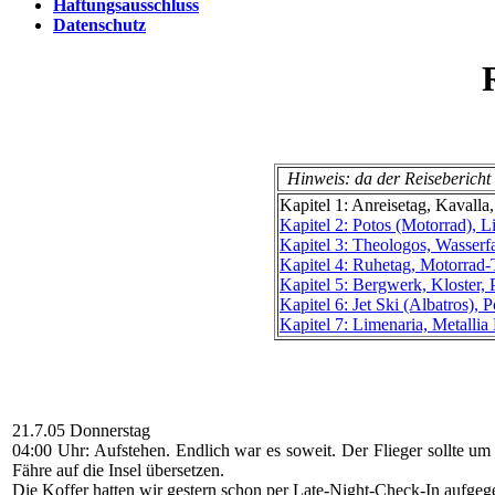
Haftungsausschluss
Datenschutz
Hinweis: da der Reisebericht 
Kapitel 1: Anreisetag, Kavalla
Kapitel 2: Potos (Motorrad), 
Kapitel 3: Theologos, Wasserfa
Kapitel 4: Ruhetag, Motorrad
Kapitel 5: Bergwerk, Kloster,
Kapitel 6: Jet Ski (Albatros),
Kapitel 7: Limenaria, Metallia
21.7.05 Donnerstag
04:00 Uhr: Aufstehen. Endlich war es soweit. Der Flieger sollte um
Fähre auf die Insel übersetzen.
Die Koffer hatten wir gestern schon per Late-Night-Check-In aufge