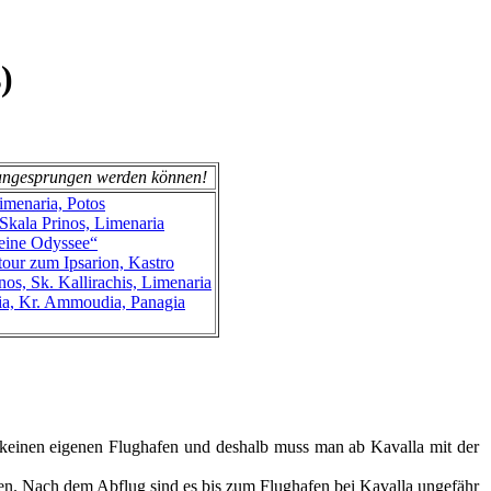
)
kt angesprungen werden können!
imenaria, Potos
 Skala Prinos, Limenaria
leine Odyssee“
tour zum Ipsarion, Kastro
nos, Sk. Kallirachis, Limenaria
mia, Kr. Ammoudia, Panagia
at keinen eigenen Flughafen und deshalb muss man ab Kavalla mit der
en. Nach dem Abflug sind es bis zum Flughafen bei Kavalla ungefähr