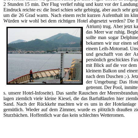
2 Stunden 15 min. Der Flug verlief ruhig und kurz vor der Landung 
Eindruck reichte es: die Insel schien sehr gebirgig, aber auch sehr g
um die 26 Grad warm. Nach einem recht kurzen Aufenthalt im klima
Würden wir wohl bei dem richtigen Hotel abgesetzt werden? Die F
Atrium) trug. Aber jetzt 
das Meer war ruhig. Begle
sollte man sogar Delphine
bekamen wir nur einen seh
einem Leih-Motorrad. Unse
und geschafft von der A
persönlich geschicktes Fax
mit Blick auf die vor dem
kleinem Balkon und einem
nach dem Duschen ;-). Jet
der Umgebung: Das Hotel
getrennt. Der Pool, inmitt
s. unsere Hotel-Infoseite). Das sanfte Rauschen der Meeresbrandun
lagen ziemlich viele kleine Kiesel, die das Barfußlaufen hier zie
Sand. Nach der Rückkehr machten wir es uns in der Hotelanlage
gemütlich. Wieder auf dem Zimmer, wurde es plötzlich draußen zie
Sturzbächen. Hoffentlich war das kein schlechtes Wetteromen.