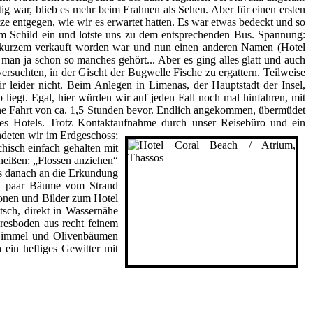
ig war, blieb es mehr beim Erahnen als Sehen. Aber für einen ersten
itze entgegen, wie wir es erwartet hatten. Es war etwas bedeckt und so
em Schild ein und lotste uns zu dem entsprechenden Bus. Spannung:
or kurzem verkauft worden war und nun einen anderen Namen (Hotel
te man ja schon so manches
gehört... Aber es ging alles glatt und auch
suchten, in der Gischt der Bugwelle Fische zu ergattern. Teilweise
r leider nicht. Beim Anlegen in Limenas, der Hauptstadt der Insel,
liegt. Egal, hier würden wir auf jeden Fall noch mal hinfahren, mit
ine Fahrt von ca. 1,5 Stunden bevor. Endlich angekommen, übermüdet
es Hotels. Trotz Kontaktaufnahme durch unser Reisebüro und ein
eten wir im Erdgeschoss;
hisch einfach gehalten mit
eißen: „Flossen anziehen“
es danach an die Erkundung
in paar Bäume vom Strand
tionen und Bilder zum Hotel
tsch, direkt in Wassernähe
eresboden aus recht feinem
 Himmel und Olivenbäumen
 ein heftiges Gewitter mit